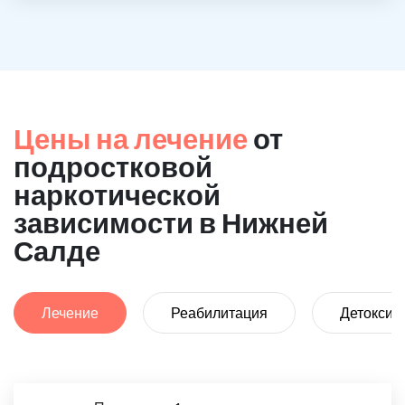
Цены на лечение
от
подростковой
наркотической
зависимости в Нижней
Салде
Лечение
Реабилитация
Детоксик