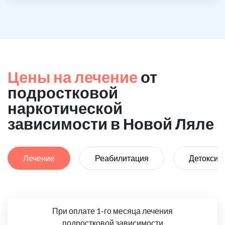
Цены на лечение
от
подростковой
наркотической
зависимости в Новой Ляле
Лечение
Реабилитация
Детоксик
При оплате 1-го месяца лечения
подростковой зависимости