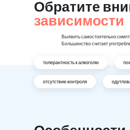
Обратите вни
зависимости
Выявить самостоятельно симпто
Большинство считает употребл
толерантность к алкоголю
по
отсутствие контроля
одутлов
Особенности