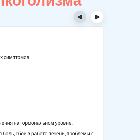
‹
›
Как п
ых симптомов:
Реабилита
производя
Следующим
организма
нормализа
употребле
Подробнее
По тел
нения на гормональном уровне.
Оставив
боль, сбои в работе печени, проблемы с