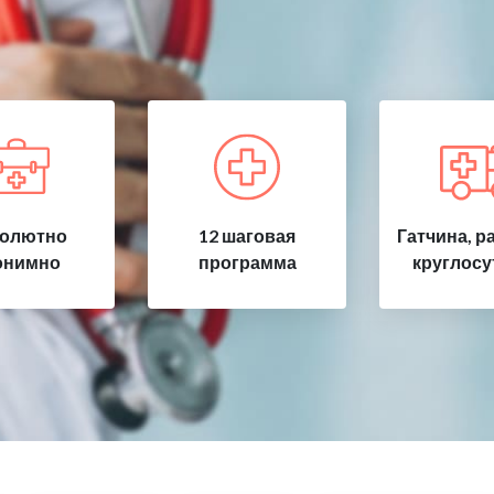
олютно
12 шаговая
Гатчина, р
онимно
программа
круглосу