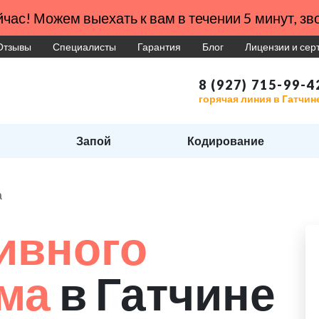
час! Можем выехать к вам в течении 5 минут, зво
Отзывы
Специалисты
Гарантия
Блог
Лицензии и се
8 (927) 715-99-4
горячая линия в Гатчин
Запой
Кодирование
а
ивного
зма
в Гатчине