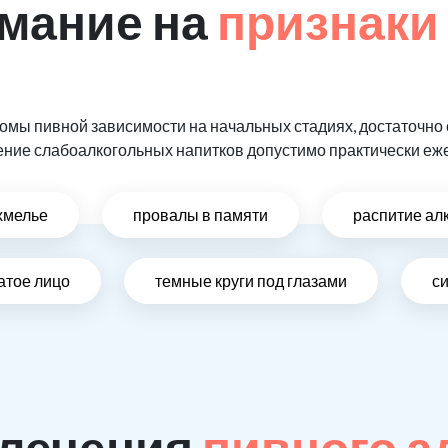
мание на
признаки
мы пивной зависимости на начальных стадиях, достаточно 
ение слабоалкогольных напитков допустимо практически еж
хмелье
провалы в памяти
распитие ал
атое лицо
темные круги под глазами
си
 лечения
пивного а