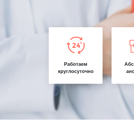
Работаем
Абс
круглосуточно
ан