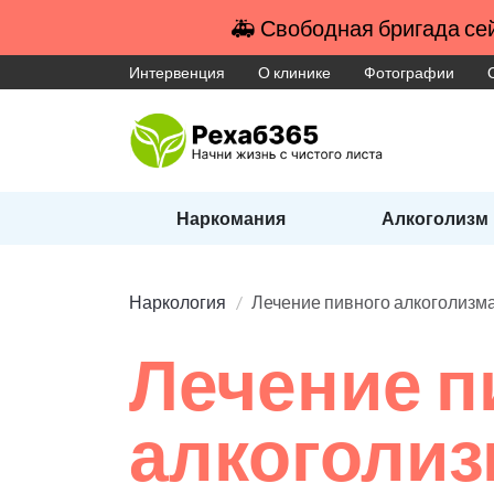
🚑 Свободная бригада сей
Интервенция
О клинике
Фотографии
Наркомания
Алкоголизм
Наркология
Лечение пивного алкоголизм
Лечение п
алкоголи