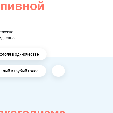
 пивной
сложно.
едневно.
коголя в одиночестве
плый и грубый голос
...
лкоголизма