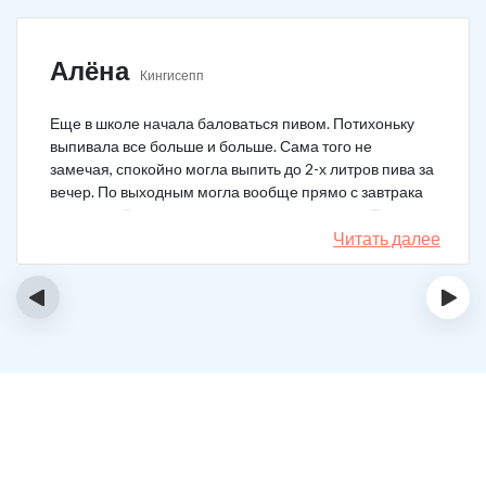
Алёна
Кингисепп
Еще в школе начала баловаться пивом. Потихоньку
выпивала все больше и больше. Сама того не
замечая, спокойно могла выпить до 2-х литров пива за
вечер. По выходным могла вообще прямо с завтрака
выпивать. В клинику решила позвонить сама. Прошла
курс и уже год не принимаю алкоголь вообще никакой.
Читать далее
‹
›