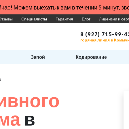
час! Можем выехать к вам в течении 5 минут, зво
Отзывы
Специалисты
Гарантия
Блог
Лицензии и се
8 (927) 715-99-4
горячая линия в Комму
Запой
Кодирование
а
ивного
зма
в