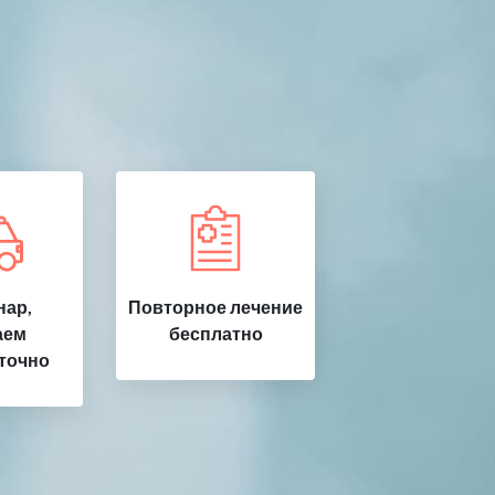
ар,
Повторное лечение
аем
бесплатно
точно