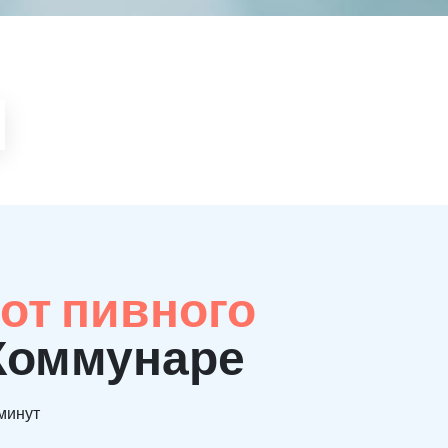
от пивного
 Коммунаре
 минут