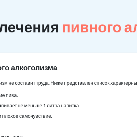
 лечения
пивного а
го алкоголизма
изм не составит труда. Ниже представлен список характерн
е пива.
ыпивает не меньше 1 литра напитка.
м плохое самочувствие.
дозы пива.