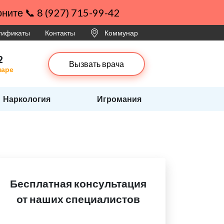
ните 📞 8 (927) 715-99-42
ртификаты
Контакты
Коммунар
2
Вызвать врача
наре
Наркология
Игромания
Бесплатная консультация
от наших специалистов