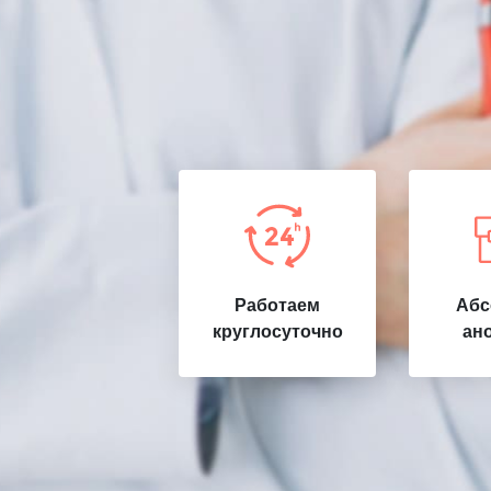
Работаем
Абс
круглосуточно
ан