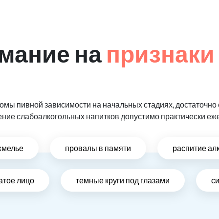
мание на
признаки
мы пивной зависимости на начальных стадиях, достаточно 
ение слабоалкогольных напитков допустимо практически еж
хмелье
провалы в памяти
распитие ал
атое лицо
темные круги под глазами
си