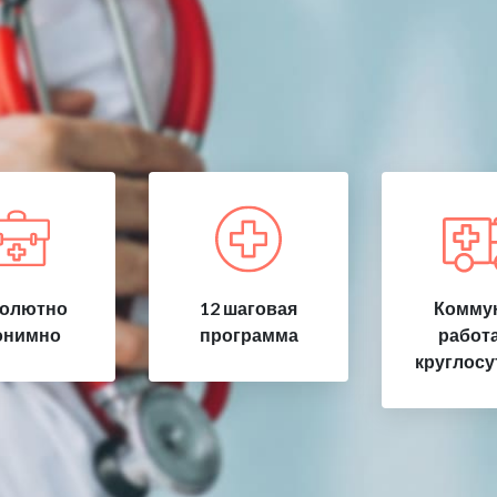
олютно
12 шаговая
Коммун
онимно
программа
работ
круглосу