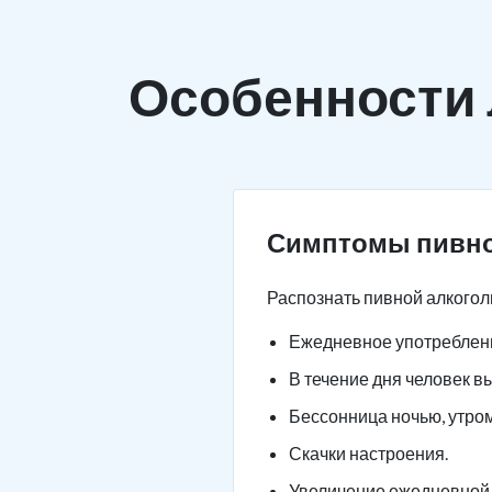
Особенности
Симптомы пивно
Распознать пивной алкогол
Ежедневное употреблени
В течение дня человек в
Бессонница ночью, утро
Скачки настроения.
Увеличение ежедневной 