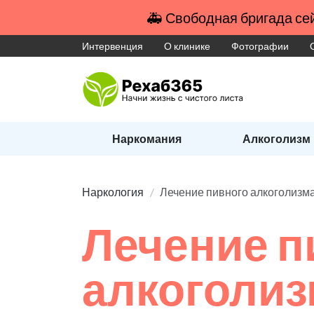
🚑 Свободная бригада сей
Интервенция
О клинике
Фотографии
Наркомания
Алкоголизм
Наркология
Лечение пивного алкоголизм
Лечение п
алкоголи