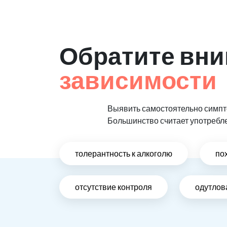
Обратите вни
зависимости
Выявить самостоятельно симпто
Большинство считает употребл
толерантность к алкоголю
по
отсутствие контроля
одутлов