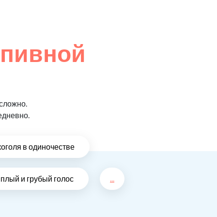
 пивной
сложно.
едневно.
коголя в одиночестве
плый и грубый голос
...