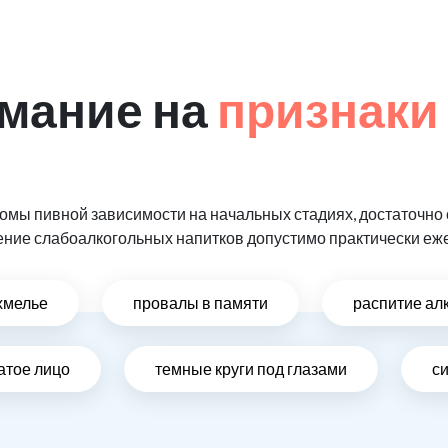
мание на
признаки
мы пивной зависимости на начальных стадиях, достаточно 
ение слабоалкогольных напитков допустимо практически еж
хмелье
провалы в памяти
распитие ал
атое лицо
темные круги под глазами
си