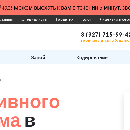
час! Можем выехать к вам в течении 5 минут, зво
Отзывы
Специалисты
Гарантия
Блог
Лицензии и се
8 (927) 715-99-4
горячая линия в Ульяно
Запой
Кодирование
а
ивного
зма
в