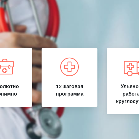
олютно
12 шаговая
Ульяно
онимно
программа
работ
круглосу