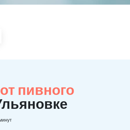
от пивного
Ульяновке
 минут