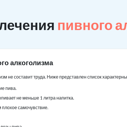
 лечения
пивного а
го алкоголизма
изм не составит труда. Ниже представлен список характерн
е пива.
ыпивает не меньше 1 литра напитка.
м плохое самочувствие.
дозы пива.