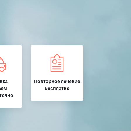
вка,
Повторное лечение
аем
бесплатно
точно