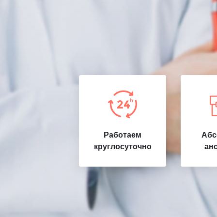
Работаем
Абс
круглосуточно
ан