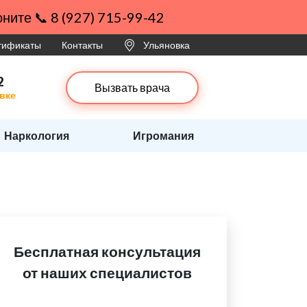
ните 📞 8 (927) 715-99-42
ртификаты
Контакты
Ульяновка
2
Вызвать врача
вке
Наркология
Игромания
Бесплатная консультация
от наших специалистов