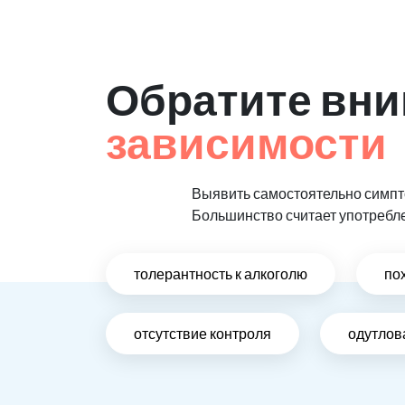
Обратите вни
зависимости
Выявить самостоятельно симпто
Большинство считает употребл
толерантность к алкоголю
по
отсутствие контроля
одутлов