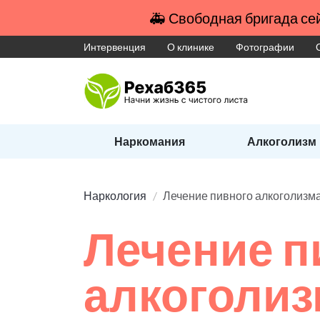
🚑 Свободная бригада сей
Интервенция
О клинике
Фотографии
Наркомания
Алкоголизм
Наркология
Лечение пивного алкоголизм
Лечение п
алкоголи