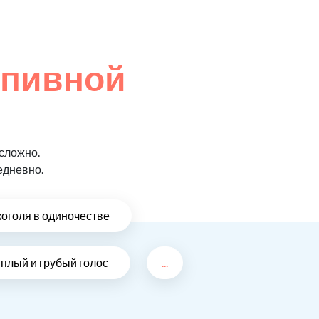
 пивной
сложно.
едневно.
коголя в одиночестве
плый и грубый голос
...