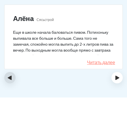
Алёна
Сясьстрой
Еще в школе начала баловаться пивом. Потихоньку
выпивала все больше и больше. Сама того не
замечая, спокойно могла выпить до 2-х литров пива за
вечер. По выходным могла вообще прямо с завтрака
выпивать. В клинику решила позвонить сама. Прошла
курс и уже год не принимаю алкоголь вообще никакой.
Читать далее
‹
›